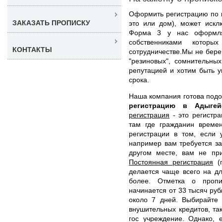
Оформить регистрацию по к
ЗАКАЗАТЬ ПРОПИСКУ
это или дом), может искл
Форма 3 у нас оформля
собственниками котор
КОНТАКТЫ
сотрудничестве.Мы не бер
"резиновых", сомнительны
репутацией и хотим быть 
срока.
Наша компания готова под
регистрацию в Адыге
регистрация
- это регистра
там где гражданин времен
регистрации в том, если 
например вам требуется за
другом месте, вам не при
Постоянная регистрация
(п
делается чаще всего на д
более. Отметка о пропи
начинается от 33 тысяч ру
около 7 дней. Выбирайте 
внушительных кредитов, та
гос учреждение. Однако, 