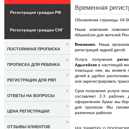
Временная регист
Регистрация граждан РФ
Обновление страницы: 04.0
Наша компания
поможе
Регистрация граждан СНГ
Адыгейске
для жителей Рос
Внимание.
Наша организац
ПОСТОЯННАЯ ПРОПИСКА
регистраций задней датой.
Услуга получения
реги
ПРОПИСКА ДЛЯ РЕБЕНКА
Адыгейске
в настоящий мо
помощью нее, вы можете п
детей в удобно расположе
РЕГИСТРАЦИЯ ДЛЯ РВП
или зарегистрировать транс
Срок получения услуги
лег
ОТВЕТЫ НА ВОПРОСЫ
составляет 2-3 рабочих 
оформлению бумаг мы бере
для прописки. Мы сможем
ЦЕНА РЕГИСТРАЦИИ
различных районах.
ОТЗЫВЫ КЛИЕНТОВ
На заметку о прописк